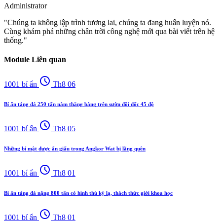
Administrator
"Chúng ta không lập trình tương lai, chúng ta đang huấn luyện nó.
Cùng khám phá những chân trời công nghệ mới qua bài viết trên hệ
thống."
Module Liên quan
schedule
1001 bí ẩn
Th8 06
Bí ẩn tảng đá 250 tấn nằm thăng bằng trên sườn đồi dốc 45 độ
schedule
1001 bí ẩn
Th8 05
Những bí mật được ẩn giấu trong Angkor Wat bị lãng quên
schedule
1001 bí ẩn
Th8 01
Bí ẩn tảng đá nặng 800 tấn có hình thù kỳ lạ, thách thức giới khoa học
schedule
1001 bí ẩn
Th8 01