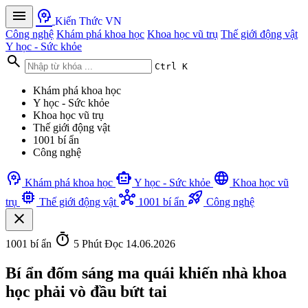
menu
psychology
Kiến Thức VN
Công nghệ
Khám phá khoa học
Khoa học vũ trụ
Thế giới động vật
Y học - Sức khỏe
search
Ctrl K
Khám phá khoa học
Y học - Sức khỏe
Khoa học vũ trụ
Thế giới động vật
1001 bí ẩn
Công nghệ
psychology
smart_toy
language
Khám phá khoa học
Y học - Sức khỏe
Khoa học vũ
memory
hub
rocket_launch
trụ
Thế giới động vật
1001 bí ẩn
Công nghệ
close
timer
1001 bí ẩn
5 Phút Đọc
14.06.2026
Bí ẩn đốm sáng ma quái khiến nhà khoa
học phải vò đầu bứt tai