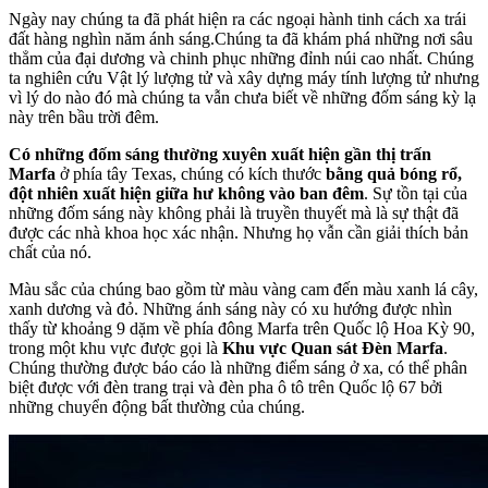
Ngày nay chúng ta đã phát hiện ra các ngoại hành tinh cách xa trái
đất hàng nghìn năm ánh sáng.Chúng ta đã khám phá những nơi sâu
thẳm của đại dương và chinh phục những đỉnh núi cao nhất. Chúng
ta nghiên cứu Vật lý lượng tử và xây dựng máy tính lượng tử nhưng
vì lý do nào đó mà chúng ta vẫn chưa biết về những đốm sáng kỳ lạ
này trên bầu trời đêm.
Có những đốm sáng thường xuyên xuất hiện gần thị trấn
Marfa
ở phía tây Texas, chúng có kích thước
bằng quả bóng rổ,
đột nhiên xuất hiện giữa hư không vào ban đêm
. Sự tồn tại của
những đốm sáng này không phải là truyền thuyết mà là sự thật đã
được các nhà khoa học xác nhận. Nhưng họ vẫn cần giải thích bản
chất của nó.
Màu sắc của chúng bao gồm từ màu vàng cam đến màu xanh lá cây,
xanh dương và đỏ. Những ánh sáng này có xu hướng được nhìn
thấy từ khoảng 9 dặm về phía đông Marfa trên Quốc lộ Hoa Kỳ 90,
trong một khu vực được gọi là
Khu vực Quan sát Đèn Marfa
.
Chúng thường được báo cáo là những điểm sáng ở xa, có thể phân
biệt được với đèn trang trại và đèn pha ô tô trên Quốc lộ 67 bởi
những chuyển động bất thường của chúng.