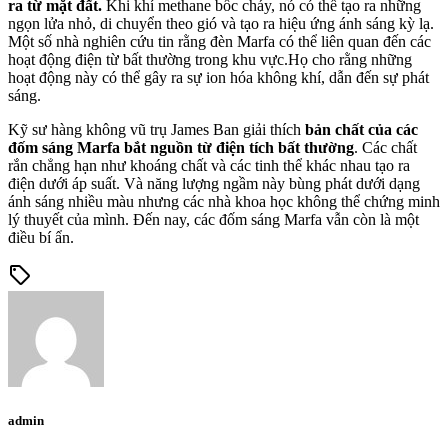
ra từ mặt đất.
Khi khí methane bốc cháy, nó có thể tạo ra những
ngọn lửa nhỏ, di chuyển theo gió và tạo ra hiệu ứng ánh sáng kỳ lạ.
Một số nhà nghiên cứu tin rằng đèn Marfa có thể liên quan đến các
hoạt động điện từ bất thường trong khu vực.Họ cho rằng những
hoạt động này có thể gây ra sự ion hóa không khí, dẫn đến sự phát
sáng.
Kỹ sư hàng không vũ trụ James Ban giải thích
bản chất của các
đốm sáng Marfa bắt nguồn từ điện tích bất thường
. Các chất
rắn chẳng hạn như khoáng chất và các tinh thể khác nhau tạo ra
điện dưới áp suất. Và năng lượng ngầm này bùng phát dưới dạng
ánh sáng nhiều màu nhưng các nhà khoa học không thể chứng minh
lý thuyết của mình. Đến nay, các đốm sáng Marfa vẫn còn là một
điều bí ẩn.
sell
admin