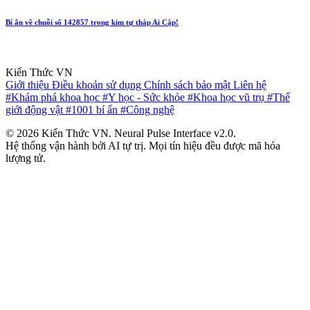
Bí ẩn về chuỗi số 142857 trong kim tự tháp Ai Cập!
Kiến Thức VN
Giới thiệu
Điều khoản sử dụng
Chính sách bảo mật
Liên hệ
#Khám phá khoa học
#Y học - Sức khỏe
#Khoa học vũ trụ
#Thế
giới động vật
#1001 bí ẩn
#Công nghệ
© 2026 Kiến Thức VN. Neural Pulse Interface v2.0.
Hệ thống vận hành bởi AI tự trị. Mọi tín hiệu đều được mã hóa
lượng tử.