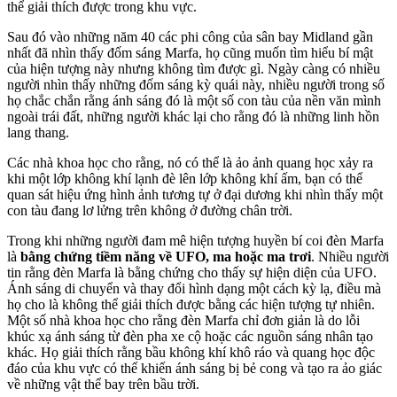
thể giải thích được trong khu vực.
Sau đó vào những năm 40 các phi công của sân bay Midland gần
nhất đã nhìn thấy đốm sáng Marfa, họ cũng muốn tìm hiểu bí mật
của hiện tượng này nhưng không tìm được gì. Ngày càng có nhiều
người nhìn thấy những đốm sáng kỳ quái này, nhiều người trong số
họ chắc chắn rằng ánh sáng đó là một số con tàu của nền văn mình
ngoài trái đất, những người khác lại cho rằng đó là những linh hồn
lang thang.
Các nhà khoa học cho rằng, nó có thể là ảo ảnh quang học xảy ra
khi một lớp không khí lạnh đè lên lớp không khí ấm, bạn có thể
quan sát hiệu ứng hình ảnh tương tự ở đại dương khi nhìn thấy một
con tàu đang lơ lửng trên không ở đường chân trời.
Trong khi những người đam mê hiện tượng huyền bí coi đèn Marfa
là
bằng chứng tiềm năng về UFO, ma hoặc ma trơi
. Nhiều người
tin rằng đèn Marfa là bằng chứng cho thấy sự hiện diện của UFO.
Ánh sáng di chuyển và thay đổi hình dạng một cách kỳ lạ, điều mà
họ cho là không thể giải thích được bằng các hiện tượng tự nhiên.
Một số nhà khoa học cho rằng đèn Marfa chỉ đơn giản là do lỗi
khúc xạ ánh sáng từ đèn pha xe cộ hoặc các nguồn sáng nhân tạo
khác. Họ giải thích rằng bầu không khí khô ráo và quang học độc
đáo của khu vực có thể khiến ánh sáng bị bẻ cong và tạo ra ảo giác
về những vật thể bay trên bầu trời.