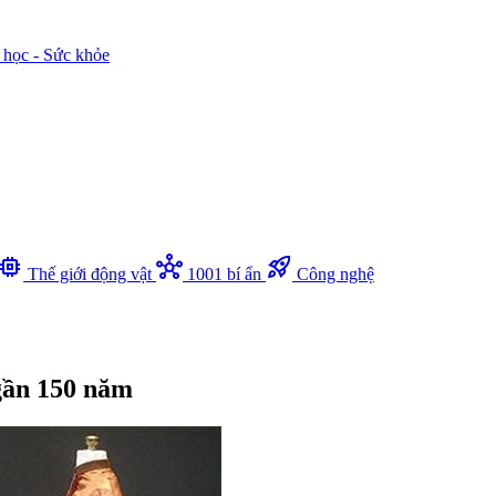
 học - Sức khỏe
memory
hub
rocket_launch
Thế giới động vật
1001 bí ẩn
Công nghệ
 gần 150 năm