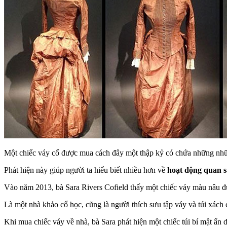
Một chiếc váy cổ được mua cách đây một thập kỷ có chứa những nhữn
Phát hiện này giúp người ta hiểu biết nhiều hơn về
hoạt động quan sá
Vào năm 2013, bà Sara Rivers Cofield thấy một chiếc váy màu nâu đ
Là một nhà khảo cổ học, cũng là người thích sưu tập váy và túi xách 
Khi mua chiếc váy về nhà, bà Sara phát hiện một chiếc túi bí mật ẩn