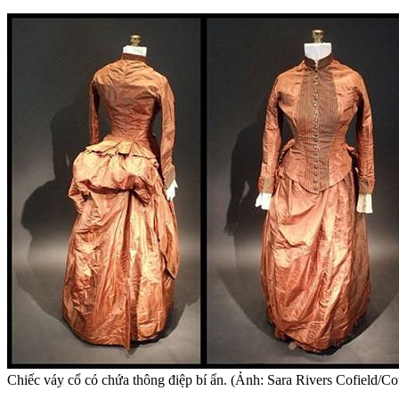
Chiếc váy cổ có chứa thông điệp bí ẩn. (Ảnh: Sara Rivers Cofield/C