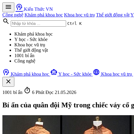
menu
psychology
Kiến Thức VN
Công nghệ
Khám phá khoa học
Khoa học vũ trụ
Thế giới động vật
Y
search
Ctrl K
Khám phá khoa học
Y học - Sức khỏe
Khoa học vũ trụ
Thế giới động vật
1001 bí ẩn
Công nghệ
psychology
smart_toy
language
Khám phá khoa học
Y học - Sức khỏe
Khoa học vũ trụ
close
timer
1001 bí ẩn
6 Phút Đọc
21.05.2026
Bí ẩn của quân đội Mỹ trong chiếc váy cổ