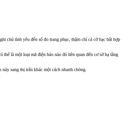
 ghi chú tình yêu đến số đo trang phục, thậm chí cả cờ bạc bất hợp
 thể là một loại mã điện báo nào đó liên quan đến cơ sở hạ tầng
ấn này sang thị trấn khác một cách nhanh chóng.