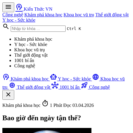
menu
psychology
Kiến Thức VN
Công nghệ
Khám phá khoa học
Khoa học vũ trụ
Thế giới động vật
Y học - Sức khỏe
search
Ctrl K
Khám phá khoa học
Y học - Sức khỏe
Khoa học vũ trụ
Thế giới động vật
1001 bí ẩn
Công nghệ
psychology
smart_toy
language
Khám phá khoa học
Y học - Sức khỏe
Khoa học vũ
memory
hub
rocket_launch
trụ
Thế giới động vật
1001 bí ẩn
Công nghệ
close
timer
Khám phá khoa học
1 Phút Đọc
03.04.2026
Bao giờ đến ngày tận thế?