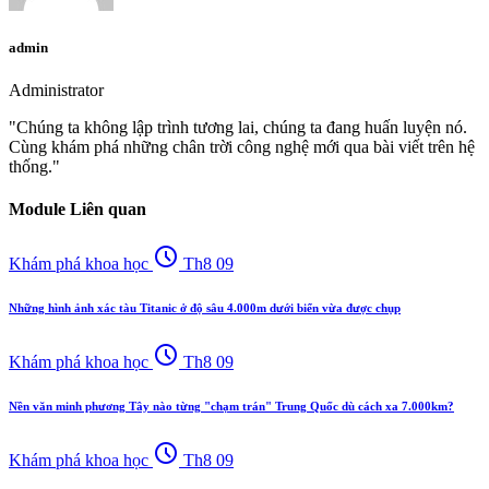
admin
Administrator
"Chúng ta không lập trình tương lai, chúng ta đang huấn luyện nó.
Cùng khám phá những chân trời công nghệ mới qua bài viết trên hệ
thống."
Module Liên quan
schedule
Khám phá khoa học
Th8 09
Những hình ảnh xác tàu Titanic ở độ sâu 4.000m dưới biển vừa được chụp
schedule
Khám phá khoa học
Th8 09
Nền văn minh phương Tây nào từng "chạm trán" Trung Quốc dù cách xa 7.000km?
schedule
Khám phá khoa học
Th8 09