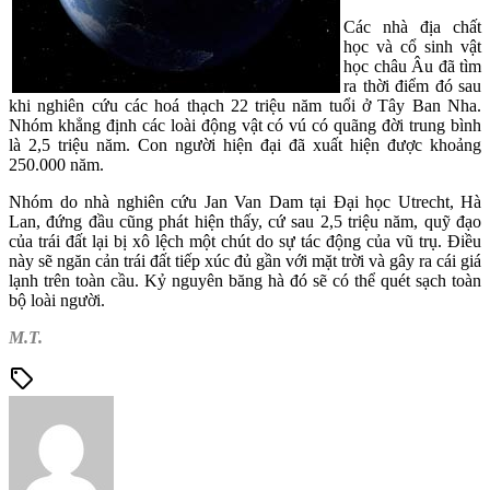
Các nhà địa chất
học và cổ sinh vật
học châu Âu đã tìm
ra thời điểm đó sau
khi nghiên cứu các hoá thạch 22 triệu năm tuổi ở Tây Ban Nha.
Nhóm khẳng định các loài động vật có vú có quãng đời trung bình
là 2,5 triệu năm. Con người hiện đại đã xuất hiện được khoảng
250.000 năm.
Nhóm do nhà nghiên cứu Jan Van Dam tại Đại học Utrecht, Hà
Lan, đứng đầu cũng phát hiện thấy, cứ sau 2,5 triệu năm, quỹ đạo
của trái đất lại bị xô lệch một chút do sự tác động của vũ trụ. Điều
này sẽ ngăn cản trái đất tiếp xúc đủ gần với mặt trời và gây ra cái giá
lạnh trên toàn cầu. Kỷ nguyên băng hà đó sẽ có thể quét sạch toàn
bộ loài người.
M.T.
sell