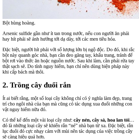
Bột hùng hoàng.
Arsenic sulfide gần như ít tan trong nước, nếu con người ăn phải
hay hít phải sẽ ảnh hưởng tới dạ dày, tới các men tiêu hóa.
Đặc biệt, người hít phải với số lượng lớn bị ngộ độc. Do đó, khi rắc
bột này quanh góc nhà, bạn cần đeo găng tay, khẩu trang, tránh để
bột rơi vào thức ăn hoặc nguồn nước. Sau khi làm, cần phải rửa tay
thật sạch sẽ. Do tính nguy hiểm, bạn chỉ nên dùng biện pháp này
khi cấp bách mà thôi.
2. Trồng cây đuổi rắn
Ít ai biết rằng, một số loại cây không chỉ có ý nghĩa làm đẹp, trang
trí cho ngôi nhà của bạn mà cũng có tác dụng xua đuổi những con
vật nguy hiểm nữa đó.
Có thể kể đến một vài loại cây như:
cây nén, cây sả, hoa lan tỏi
…
đó là những loại cây sẽ khiến rắn “né” nhà bạn từ xa. Đặc biệt, rắn
lục đuôi đỏ cực nhạy cảm với mùi nên tác dụng của việc trồng cây
sẽ càng hiệu quả hơn.