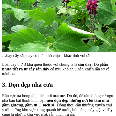
…hay cây sắn dây có mùi khó chịu – khắc tinh với rắn.
Loài cây thứ 3 khá quen thuộc với chúng ta là
sắn dây
. Do phần
nhựa tiết ra từ cây sắn dây
có mùi khó chịu nên khiến rắn sợ và
tránh xa.
3. Dọn dẹp nhà cửa
Rắn cực ưa bóng tối, thích nơi mát mẻ. Do đó, để rắn không cư ngụ
nhà bạn bất thình lình, bạn
nên dọn dẹp những nơi tối tăm như
gầm giường, gầm tủ… sạch sẽ.
Đồng thời, cần thường xuyên chú
ý tới những khu vực xung quanh bể nước, bồn tắm, máy giặt vì đây
cũng là những khu vực mát, rắn thích trú ẩn.