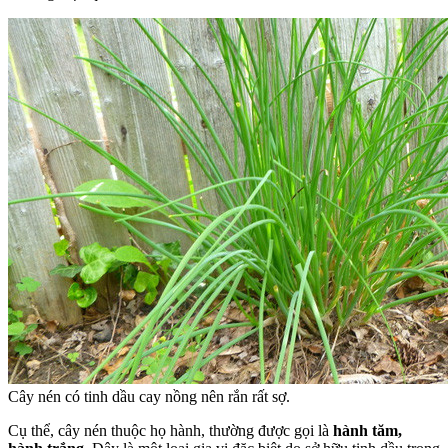
Cây nén có tinh dầu cay nồng nên rắn rất sợ.
Cụ thể, cây nén thuộc họ hành, thường được gọi là
hành tăm,