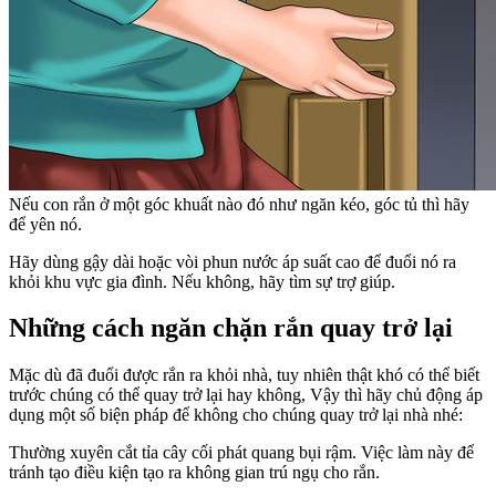
Nếu con rắn ở một góc khuất nào đó như ngăn kéo, góc tủ thì hãy
để yên nó.
Hãy dùng gậy dài hoặc vòi phun nước áp suất cao để đuổi nó ra
khỏi khu vực gia đình. Nếu không, hãy tìm sự trợ giúp.
Những cách ngăn chặn rắn quay trở lại
Mặc dù đã đuổi được rắn ra khỏi nhà, tuy nhiên thật khó có thể biết
trước chúng có thể quay trở lại hay không, Vậy thì hãy chủ động áp
dụng một số biện pháp để không cho chúng quay trở lại nhà nhé:
Thường xuyên cắt tỉa cây cối phát quang bụi rậm. Việc làm này để
tránh tạo điều kiện tạo ra không gian trú ngụ cho rắn.