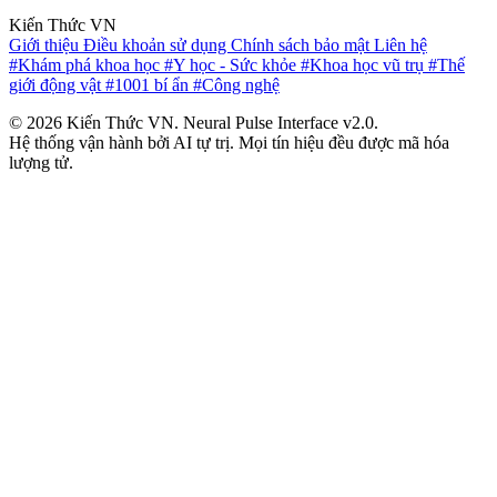
Kiến Thức VN
Giới thiệu
Điều khoản sử dụng
Chính sách bảo mật
Liên hệ
#Khám phá khoa học
#Y học - Sức khỏe
#Khoa học vũ trụ
#Thế
giới động vật
#1001 bí ẩn
#Công nghệ
© 2026 Kiến Thức VN. Neural Pulse Interface v2.0.
Hệ thống vận hành bởi AI tự trị. Mọi tín hiệu đều được mã hóa
lượng tử.