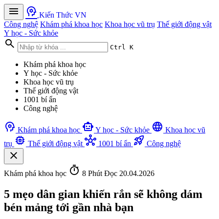
menu
psychology
Kiến Thức VN
Công nghệ
Khám phá khoa học
Khoa học vũ trụ
Thế giới động vật
Y học - Sức khỏe
search
Ctrl K
Khám phá khoa học
Y học - Sức khỏe
Khoa học vũ trụ
Thế giới động vật
1001 bí ẩn
Công nghệ
psychology
smart_toy
language
Khám phá khoa học
Y học - Sức khỏe
Khoa học vũ
memory
hub
rocket_launch
trụ
Thế giới động vật
1001 bí ẩn
Công nghệ
close
timer
Khám phá khoa học
8 Phút Đọc
20.04.2026
5 mẹo dân gian khiến rắn sẽ không dám
bén mảng tới gần nhà bạn