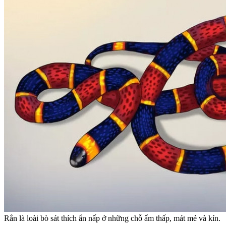
Rắn là loài bò sát thích ẩn nấp ở những chỗ ẩm thấp, mát mẻ và kín.