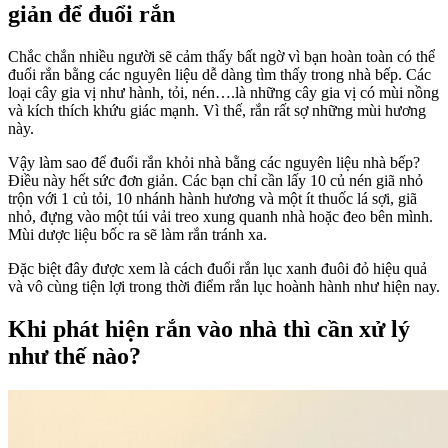
giản để đuổi rắn
Chắc chắn nhiều người sẽ cảm thấy bất ngờ vì bạn hoàn toàn có thể
đuổi rắn bằng các nguyên liệu dễ dàng tìm thấy trong nhà bếp. Các
loại cây gia vị như hành, tỏi, nén….là những cây gia vị có mùi nồng
và kích thích khứu giác mạnh. Vì thế, rắn rất sợ những mùi hương
này.
Vậy làm sao để đuổi rắn khỏi nhà bằng các nguyên liệu nhà bếp?
Điều này hết sức đơn giản. Các bạn chỉ cần lấy 10 củ nén giã nhỏ
trộn với 1 củ tỏi, 10 nhánh hành hương và một ít thuốc lá sợi, giã
nhỏ, đựng vào một túi vải treo xung quanh nhà hoặc đeo bên mình.
Mùi dược liệu bốc ra sẽ làm rắn tránh xa.
Đặc biệt đây được xem là cách đuổi rắn lục xanh đuôi đỏ hiệu quả
và vô cùng tiện lợi trong thời điểm rắn lục hoành hành như hiện nay.
Khi phát hiện rắn vào nhà thì cần xử lý
như thế nào?