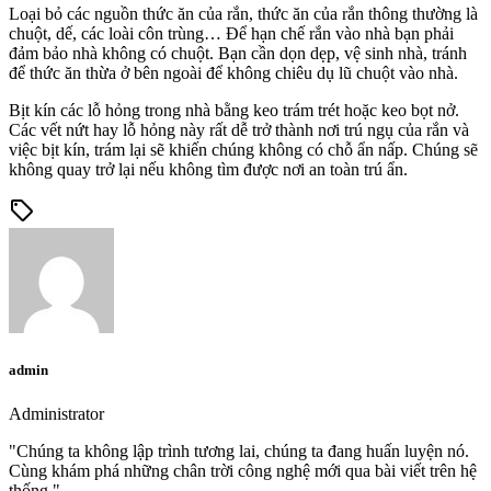
Loại bỏ các nguồn thức ăn của rắn, thức ăn của rắn thông thường là
chuột, dế, các loài côn trùng… Để hạn chế rắn vào nhà bạn phải
đảm bảo nhà không có chuột. Bạn cần dọn dẹp, vệ sinh nhà, tránh
để thức ăn thừa ở bên ngoài để không chiêu dụ lũ chuột vào nhà.
Bịt kín các lỗ hỏng trong nhà bằng keo trám trét hoặc keo bọt nở.
Các vết nứt hay lỗ hỏng này rất dễ trở thành nơi trú ngụ của rắn và
việc bịt kín, trám lại sẽ khiến chúng không có chỗ ẩn nấp. Chúng sẽ
không quay trở lại nếu không tìm được nơi an toàn trú ẩn.
sell
admin
Administrator
"Chúng ta không lập trình tương lai, chúng ta đang huấn luyện nó.
Cùng khám phá những chân trời công nghệ mới qua bài viết trên hệ
thống."