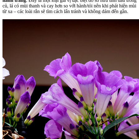
hành trắng
. Đây là một loại gia vị đặc biệt do sở hữu tinh dầu trong
củ, lá có mùi thanh và cay hơn so với hành/tỏi nên khi phát hiện mùi
từ xa – các loài rắn sẽ tìm cách lẩn tránh và không dám đến gần.