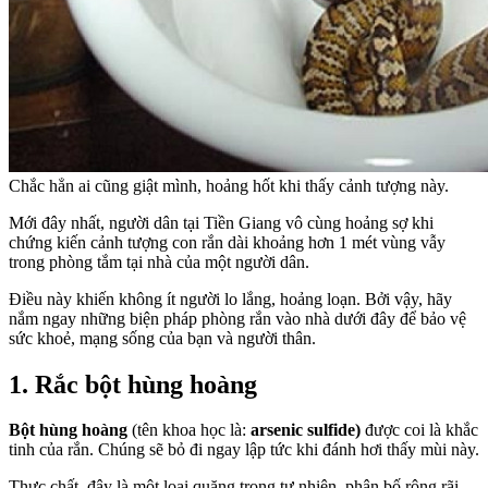
Chắc hẳn ai cũng giật mình, hoảng hốt khi thấy cảnh tượng này.
Mới đây nhất, người dân tại Tiền Giang vô cùng hoảng sợ khi
chứng kiến cảnh tượng con rắn dài khoảng hơn 1 mét vùng vẫy
trong phòng tắm tại nhà của một người dân.
Điều này khiến không ít người lo lắng, hoảng loạn. Bởi vậy, hãy
nắm ngay những biện pháp phòng rắn vào nhà dưới đây để bảo vệ
sức khoẻ, mạng sống của bạn và người thân.
1. Rắc bột hùng hoàng
Bột hùng hoàng
(tên khoa học là:
arsenic sulfide)
được coi là khắc
tinh của rắn. Chúng sẽ bỏ đi ngay lập tức khi đánh hơi thấy mùi này.
Thực chất, đây là một loại quặng trong tự nhiên, phân bố rộng rãi