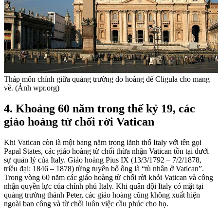
Tháp môn chính giữa quảng trường do hoàng đế Cligula cho mang
về. (Ảnh wpr.org)
4. Khoảng 60 năm trong thế kỷ 19, các
giáo hoàng từ chối rời Vatican
Khi Vatican còn là một bang nằm trong lãnh thổ Italy với tên gọi
Papal States, các giáo hoàng từ chối thừa nhận Vatican tồn tại dưới
sự quản lý của Italy. Giáo hoàng Pius IX (13/3/1792 – 7/2/1878,
triều đại: 1846 – 1878) từng tuyên bố ông là “tù nhân ở Vatican”.
Trong vòng 60 năm các giáo hoàng từ chối rời khỏi Vatican và công
nhận quyền lực của chính phủ Italy. Khi quân đội Italy có mặt tại
quảng trường thánh Peter, các giáo hoàng cũng không xuất hiện
ngoài ban công và từ chối luôn việc cầu phúc cho họ.