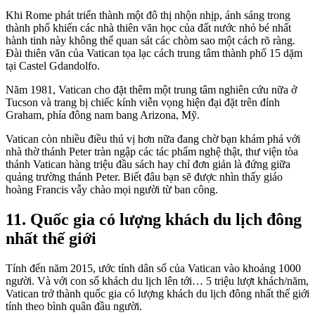
Khi Rome phát triển thành một đô thị nhộn nhịp, ánh sáng trong
thành phố khiến các nhà thiên văn học của đất nước nhỏ bé nhất
hành tinh này không thể quan sát các chòm sao một cách rõ ràng.
Đài thiên văn của Vatican tọa lạc cách trung tâm thành phố 15 dặm
tại Castel Gdandolfo.
Năm 1981, Vatican cho đặt thêm một trung tâm nghiên cứu nữa ở
Tucson và trang bị chiếc kính viễn vọng hiện đại đặt trên đỉnh
Graham, phía đông nam bang Arizona, Mỹ.
Vatican còn nhiều điều thú vị hơn nữa đang chờ bạn khám phá với
nhà thờ thánh Peter tràn ngập các tác phẩm nghệ thật, thư viện tòa
thánh Vatican hàng triệu đầu sách hay chỉ đơn giản là đứng giữa
quảng trường thánh Peter. Biết đâu bạn sẽ được nhìn thấy giáo
hoàng Francis vẫy chào mọi người từ ban công.
11. Quốc gia có lượng khách du lịch đông
nhất thế giới
Tính đến năm 2015, ước tính dân số của Vatican vào khoảng 1000
người. Và với con số khách du lịch lên tới… 5 triệu lượt khách/năm,
Vatican trở thành quốc gia có lượng khách du lịch đông nhất thế giới
tính theo bình quân đầu người.