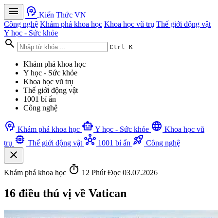
menu
psychology
Kiến Thức VN
Công nghệ
Khám phá khoa học
Khoa học vũ trụ
Thế giới động vật
Y học - Sức khỏe
search
Ctrl K
Khám phá khoa học
Y học - Sức khỏe
Khoa học vũ trụ
Thế giới động vật
1001 bí ẩn
Công nghệ
psychology
smart_toy
language
Khám phá khoa học
Y học - Sức khỏe
Khoa học vũ
memory
hub
rocket_launch
trụ
Thế giới động vật
1001 bí ẩn
Công nghệ
close
timer
Khám phá khoa học
12 Phút Đọc
03.07.2026
16 điều thú vị về Vatican