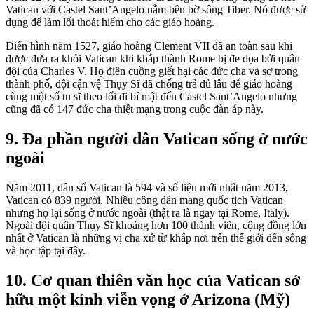
Vatican với Castel Sant’Angelo nằm bên bờ sông Tiber. Nó được sử
dụng để làm lối thoát hiểm cho các giáo hoàng.
Điển hình năm 1527, giáo hoàng Clement VII đã an toàn sau khi
được đưa ra khỏi Vatican khi khắp thành Rome bị đe dọa bởi quân
đội của Charles V. Họ điên cuồng giết hại các đức cha và sơ trong
thành phố, đội cận vệ Thụy Sĩ đã chống trả đủ lâu để giáo hoàng
cùng một số tu sĩ theo lối đi bí mật đến Castel Sant’Angelo nhưng
cũng đã có 147 đức cha thiệt mạng trong cuộc đàn áp này.
9. Đa phần người dân Vatican sống ở nước
ngoài
Năm 2011, dân số Vatican là 594 và số liệu mới nhất năm 2013,
Vatican có 839 người. Nhiều công dân mang quốc tịch Vatican
nhưng họ lại sống ở nước ngoài (thật ra là ngay tại Rome, Italy).
Ngoài đội quân Thụy Sĩ khoảng hơn 100 thành viên, cộng đồng lớn
nhất ở Vatican là những vị cha xứ từ khắp nơi trên thế giới đến sống
và học tập tại đây.
10. Cơ quan thiên văn học của Vatican sở
hữu một kính viễn vọng ở Arizona (Mỹ)