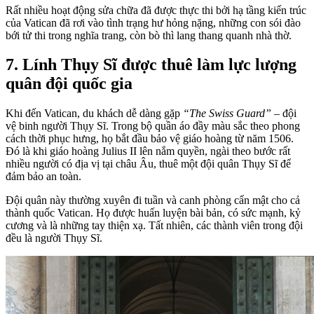
Rất nhiều hoạt động sửa chữa đã được thực thi bởi hạ tầng kiến trúc
của Vatican đã rơi vào tình trạng hư hỏng nặng, những con sói đào
bới tử thi trong nghĩa trang, còn bò thì lang thang quanh nhà thờ.
7. Lính Thụy Sĩ được thuê làm lực lượng
quân đội quốc gia
Khi đến Vatican, du khách dễ dàng gặp
“The Swiss Guard”
– đội
vệ binh người Thụy Sĩ. Trong bộ quần áo đầy màu sắc theo phong
cách thời phục hưng, họ bắt đầu bảo vệ giáo hoàng từ năm 1506.
Đó là khi giáo hoàng Julius II lên nắm quyền, ngài theo bước rất
nhiều người có địa vị tại châu Âu, thuê một đội quân Thụy Sĩ để
đảm bảo an toàn.
Đội quân này thường xuyên đi tuần và canh phòng cẩn mật cho cả
thành quốc Vatican. Họ được huấn luyện bài bản, có sức mạnh, kỷ
cương và là những tay thiện xạ. Tất nhiên, các thành viên trong đội
đều là người Thụy Sĩ.