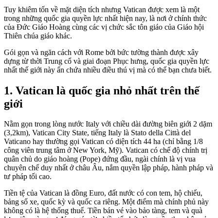
Tuy khiêm tốn về mặt diện tích nhưng Vatican được xem là một
trong những quốc gia quyền lực nhất hiện nay, là nơi ở chính thức
của Đức Giáo Hoàng cùng các vị chức sắc tôn giáo của Giáo hội
Thiên chúa giáo khác.
Gói gọn và ngăn cách với Rome bởi bức tường thành được xây
dựng từ thời Trung cổ và giai đoạn Phục hưng, quốc gia quyền lực
nhất thế giới này ẩn chứa nhiều điều thú vị mà có thể bạn chưa biết.
1. Vatican là quốc gia nhỏ nhất trên thế
giới
Nằm gọn trong lòng nước Italy với chiều dài đường biên giới 2 dặm
(3,2km), Vatican City State, tiếng Italy là Stato della Città del
Vaticano hay thường gọi Vatican có diện tích 44 ha (chỉ bằng 1/8
công viên trung tâm ở New York, Mỹ). Vatican có chế độ chính trị
quân chủ do giáo hoàng (Pope) đứng đầu, ngài chính là vị vua
chuyên chế duy nhất ở châu Âu, nắm quyền lập pháp, hành pháp và
tư pháp tối cao.
Tiền tệ của Vatican là đồng Euro, đất nước có con tem, hộ chiếu,
bảng số xe, quốc kỳ và quốc ca riêng. Một điểm mà chính phủ này
không có là hệ thống thuế. Tiền bán vé vào bảo tàng, tem và quà