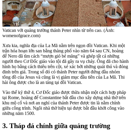
Vatican với quảng trường thánh Peter nhìn từ trên cao. (Ảnh:
womenofgrace.com)
Xưa kia, nghĩa địa của La Mã nằm trên ngọn đồi Vatican. Khi một
trận hỏa hoạn lớn san bằng thàng phố vào năm 64 sau CN, hoàng
đế Nero đã tìm cách “mượn gió bẻ măng” và ghép tất cả những
người theo Cơ Đốc giáo vào tội đã gây ra vụ cháy. Ông đã cho hành
hình họ bằng cách thiêu trên cột, xé xác bởi những quái thú và đóng
đinh trên giá. Trong số đó có thánh Peter người đứng đầu nhóm
tông đồ của Jesus và cũng là vị giám mục đầu tiên của La Mã. Thi
hài ông được cho là an táng tại đồi Vatican.
Vào thế kỷ thứ 4, Cơ Đốc giáo được thừa nhận một cách hợp pháp
tại Rome, hoàng đế Constantine bắt đầu cho xây dựng nhà thờ trên
khu mộ cổ và nơi an nghỉ của thánh Peter được tin là nằm chính
giữa công trình. Ngôi nhà thờ hiện tại được bắt đầu khởi công vào
những năm 1500.
3. Tháp đá chính giữa quảng trường