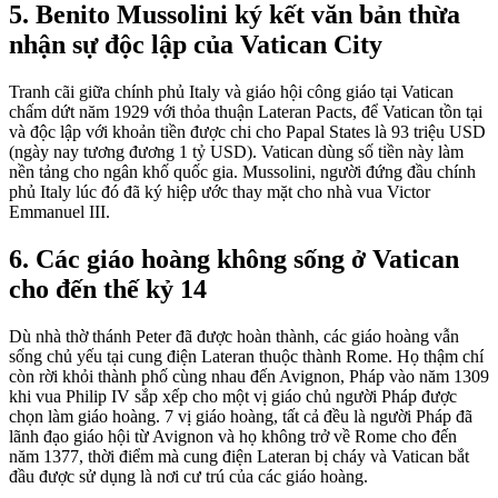
5. Benito Mussolini ký kết văn bản thừa
nhận sự độc lập của Vatican City
Tranh cãi giữa chính phủ Italy và giáo hội công giáo tại Vatican
chấm dứt năm 1929 với thỏa thuận Lateran Pacts, để Vatican tồn tại
và độc lập với khoản tiền được chi cho Papal States là 93 triệu USD
(ngày nay tương đương 1 tỷ USD). Vatican dùng số tiền này làm
nền tảng cho ngân khố quốc gia. Mussolini, người đứng đầu chính
phủ Italy lúc đó đã ký hiệp ước thay mặt cho nhà vua Victor
Emmanuel III.
6. Các giáo hoàng không sống ở Vatican
cho đến thế kỷ 14
Dù nhà thờ thánh Peter đã được hoàn thành, các giáo hoàng vẫn
sống chủ yếu tại cung điện Lateran thuộc thành Rome. Họ thậm chí
còn rời khỏi thành phố cùng nhau đến Avignon, Pháp vào năm 1309
khi vua Philip IV sắp xếp cho một vị giáo chủ người Pháp được
chọn làm giáo hoàng. 7 vị giáo hoàng, tất cả đều là người Pháp đã
lãnh đạo giáo hội từ Avignon và họ không trở về Rome cho đến
năm 1377, thời điểm mà cung điện Lateran bị cháy và Vatican bắt
đầu được sử dụng là nơi cư trú của các giáo hoàng.