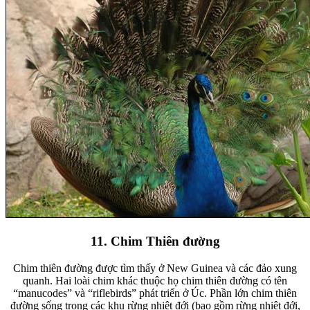
11. Chim Thiên đường
Chim thiên đường được tìm thấy ở New Guinea và các đảo xung
quanh. Hai loài chim khác thuộc họ chim thiên đường có tên
“manucodes” và “riflebirds” phát triển ở Úc. Phần lớn chim thiên
đường sống trong các khu rừng nhiệt đới (bao gồm rừng nhiệt đới,