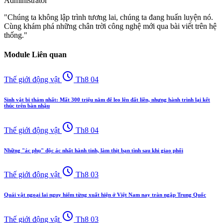
Administrator
"Chúng ta không lập trình tương lai, chúng ta đang huấn luyện nó.
Cùng khám phá những chân trời công nghệ mới qua bài viết trên hệ
thống."
Module Liên quan
schedule
Thế giới động vật
Th8 04
Sinh vật bi thảm nhất: Mất 300 triệu năm để leo lên đất liền, nhưng hành trình lại kết
thúc trên bàn nhậu
schedule
Thế giới động vật
Th8 04
Những "ác phụ" độc ác nhất hành tinh, làm thịt bạn tình sau khi giao phối
schedule
Thế giới động vật
Th8 03
Quái vật ngoại lai nguy hiểm từng xuất hiện ở Việt Nam nay tràn ngập Trung Quốc
schedule
Thế giới động vật
Th8 03