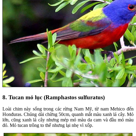
8. Tucan mỏ lục (Ramphastos sulfuratus)
Loài chim này sống trong các rừng Nam Mỹ, từ nam Mehico đến
Honđuras. Chúng dài chừng 50cm, quanh mắt màu xanh lá cây. Mỏ
lớn, cũng xanh lá cây nhưng mép mỏ màu da cam và đầu mỏ màu
đỏ. Mỏ tucan trông to thế nhưng lại nhẹ vì xốp.